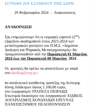
ΕΓΓΡΑΦΗ 2ΟΥ ΕΞΑΜΗΝΟΥ ΠΜΣ ΔΔΨΜ
29 Φεβρουαρίου 2024
Ανακοινώσεις
ΑΝΑΚΟΙΝΩΣΗ
ου
Σας ενημερώνουμε ότι οι εγγραφές εαρινού (2
)
εξαμήνου ακαδημαϊκού έτους 2023-2024 των
μεταπτυχιακών φοιτητών του Π.Μ.Σ. «Δημόσια
Διοίκηση και Ψηφιακός Μετασχηματισμός» θα
πραγματοποιηθούν από την
Παρασκευή 01 Μαρτίου
2024 έως την Παρασκευή 08 Μαρτίου
2024
.
Οι φοιτητές θα πρέπει να αποστείλουν με email
στο
dpsihog@uop.gr
:
τ
ο αποδεικτικό κατάθεσης τραπέζης της δεύτερης
δόσης διδάκτρων ύψους 1.100,00 ευρώ,
στο λογαριασμό
:
ΤΡΑΠΕΖΑ ΠΕΙΡΑΙΩΣ
Επωνυμία δικαιούχου του λογαριασμού: ΕΙΔΙΚΟΣ
ΛΟΓΑΡΙΑΣΜΟΣ ΚΟΝΔΥΛΙΩΝ ΕΡΕΥΝΑΣ
ΠΑΝΕΠΙΣΤΗΜΙΟΥ ΠΕΛΟΠΟΝΝΗΣΟΥ