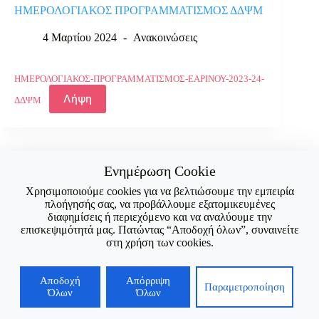
ΗΜΕΡΟΛΟΓΙΑΚΟΣ ΠΡΟΓΡΑΜΜΑΤΙΣΜΟΣ ΔΔΨΜ
4 Μαρτίου 2024
Ανακοινώσεις
ΗΜΕΡΟΛΟΓΙΑΚΟΣ-ΠΡΟΓΡΑΜΜΑΤΙΣΜΟΣ-ΕΑΡΙΝΟΥ-2023-24-
Λήψη
ΔΔΨΜ
Ενημέρωση Cookie
Χρησιμοποιούμε cookies για να βελτιώσουμε την εμπειρία
πλοήγησής σας, να προβάλλουμε εξατομικευμένες
διαφημίσεις ή περιεχόμενο και να αναλύουμε την
επισκεψιμότητά μας. Πατώντας “Αποδοχή όλων”, συναινείτε
στη χρήση των cookies.
Αποδοχή
Απόρριψη
Παραμετροποίηση
Όλων
Όλων
Copyright © 2026 - Τηλέφωνο Επικοινωνίας : 2710 230139 ||
Email: dpsihog@uop.gr